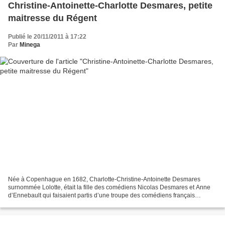
Christine-Antoinette-Charlotte Desmares, petite
maitresse du Régent
Publié le 20/11/2011 à 17:22
Par
Minega
Née à Copenhague en 1682, Charlotte-Christine-Antoinette Desmares
surnommée Lolotte, était la fille des comédiens Nicolas Desmares et Anne
d’Ennebault qui faisaient partis d’une troupe des comédiens français
entretenue par le roi de Danemark. Le père...