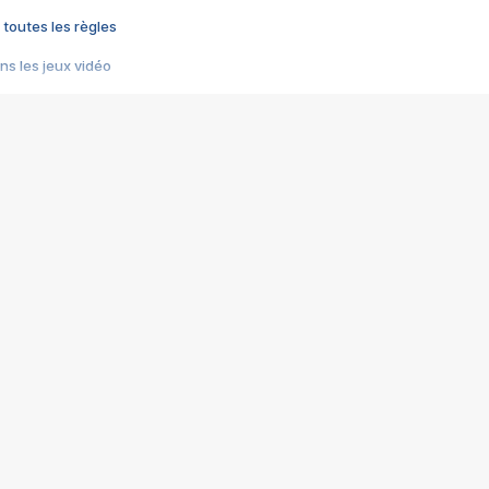
 toutes les règles
s les jeux vidéo
us choquant de Rockstar ? - Le scandale BULLY
e plus moche de Steam
du RÊVE tourne au CAUCHEMAR
pendant 8 heures
it… à tort
umiliés par un jeu vidéo
ire - Final Fantasy 8
ti un empire - Age of Empires
story DOFUS
tard, il crée l'un des pires jeux de tous les temps, MindsEye.