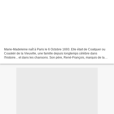
Marie-Madeleine naît à Paris le 6 Octobre 1693. Elle était de Coatquer ou
Coaskër de la Vieuville, une famille depuis longtemps célèbre dans
l'histoire... et dans les chansons. Son père, René-François, marquis de la
Vieuville était chevalier d'honneur...