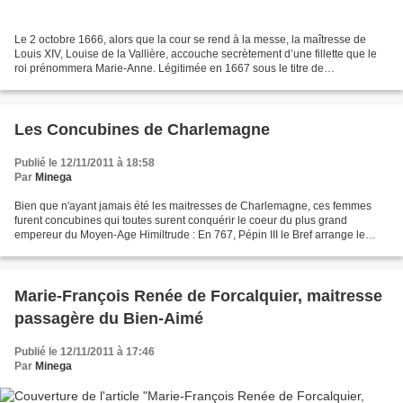
Le 2 octobre 1666, alors que la cour se rend à la messe, la maîtresse de
Louis XIV, Louise de la Vallière, accouche secrètement d’une fillette que le
roi prénommera Marie-Anne. Légitimée en 1667 sous le titre de
Mademoiselle de Blois, Marie-Anne passe...
Les Concubines de Charlemagne
Publié le 12/11/2011 à 18:58
Par
Minega
Bien que n'ayant jamais été les maitresses de Charlemagne, ces femmes
furent concubines qui toutes surent conquérir le coeur du plus grand
empereur du Moyen-Age Himiltrude : En 767, Pépin III le Bref arrange le
mariage de son fils Charles –que nous connaissons...
Marie-François Renée de Forcalquier, maitresse
passagère du Bien-Aimé
Publié le 12/11/2011 à 17:46
Par
Minega