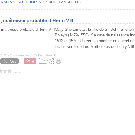
ROYALES
>
CATEGORIES
>
17. ROIS D'ANGLETERRE
, maîtresse probable d'Henri VIII
Mary Shelton était la fille de Sir John Shelton
Boleyn (1479-1556). Sa date de naissance ince
1512 et 1520. Un certain nombre de chercheur
t dans son livre Les Maîtresses de Henry VIII,
10:32 -
Commentaires [
…
]
- Permalien [
#
]
0 vote