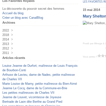
Les Favorites Royales
LES FAVORITES 
La découverte du pouvoir secret des femmes
15 mai 2014
Accueil du blog
Mary Shelton
Créer un blog avec CanalBlog
Archives
2022
2018
Août
(1)
2014
Janvier
(2)
2013
Août
(3)
Posté par Minega à 
2012
Juillet
Juillet
(1)
(2)
2011
Juin
Juin
Décembre
(1)
(9)
(3)
Vous aimez ?
Mai
Mai
Novembre
Décembre
(3)
(1)
(3)
(2)
Articles récents
Mars
Mars
Octobre
Novembre
(1)
(1)
(3)
(10)
Louise Jeanne de Durfort, maîtresse de Louis François
Février
Février
Septembre
Octobre
(5)
(1)
(1)
(6)
de Bourbon-Conti
Janvier
Janvier
Août
Août
(2)
(1)
(1)
(8)
Arthuse de Lavieu, dame de Nades, petite maîtresse
Juillet
Juillet
(26)
(1)
de Charles VII
Juin
Juin
(19)
(23)
Marie Louise de Marny, petite maîtresse du Bien-Aimé
Mai
Mai
(3)
(31)
Jeanne Le Cocq, dame de la Commune-en-Brie
Mars
Avril
(12)
(1)
Les petites maîtresses de Charles VII
Jeanne de Louvet, vicomtesse de Joyeuse
Bertrade de Laon dite Berthe au Grand Pied