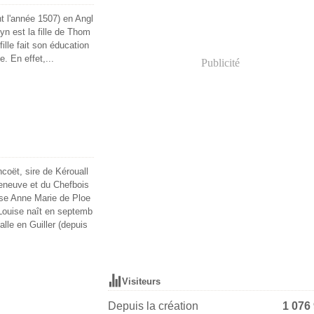
t l'année 1507) en Angl
yn est la fille de Thom
ille fait son éducation
. En effet,...
Publicité
coët, sire de Kérouall
leneuve et du Chefbois
se Anne Marie de Ploe
Louise naît en septemb
lle en Guiller (depuis
Visiteurs
Depuis la création
1 076