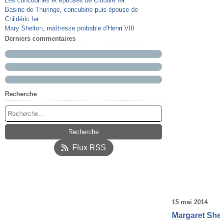
Les concubines et épouses de Clotaire Ier
Basine de Thuringe, concubine puis épouse de
Childéric Ier
Mary Shelton, maîtresse probable d'Henri VIII
Derniers commentaires
Recherche
Flux RSS
15 mai 2014
Margaret She