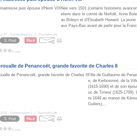
Née vers 1501 (certains historiens avancen
eterre dans le comté de Norfolk, Anne Bole
as Boleyn et d’Elisabeth Howard. La jeune f
aux Pays-Bas avant de partir pour la France
13:47 -
Commentaires [
…
]
- Permalien [
#
]
0 vote
roualle de Penancoët, grande favorite de Charles II
Fille de Guillaume de Penan
e, de Kerboronné, de la Vil
(1615-1690) et de son épou
uc de Timeur (1625-1709), 
re 1649 au manoir de Kéroua
Guilers),...
19:58 -
Commentaires [
…
]
- Permalien [
#
]
0 vote