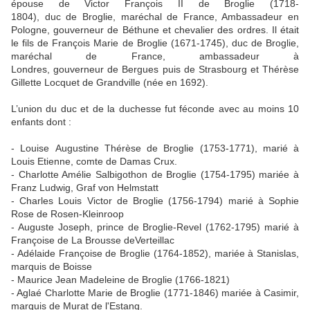
épouse de Victor François II de Broglie (1718-
1804), duc de Broglie, maréchal de France, Ambassadeur en
Pologne, gouverneur de Béthune et chevalier des ordres. Il était
le fils de François Marie de Broglie (1671-1745), duc de Broglie,
maréchal de France, ambassadeur à
Londres, gouverneur de Bergues puis de Strasbourg et Thérèse
Gillette Locquet de Grandville (née en 1692).
L’union du duc et de la duchesse fut féconde avec au moins 10
enfants dont :
- Louise Augustine Thérèse de Broglie (1753-1771), marié à
Louis Etienne, comte de Damas Crux.
- Charlotte Amélie Salbigothon de Broglie (1754-1795) mariée à
Franz Ludwig, Graf von Helmstatt
- Charles Louis Victor de Broglie (1756-1794) marié à Sophie
Rose de Rosen-Kleinroop
- Auguste Joseph, prince de Broglie-Revel (1762-1795) marié à
Françoise de La Brousse deVerteillac
- Adélaide Françoise de Broglie (1764-1852), mariée à Stanislas,
marquis de Boisse
- Maurice Jean Madeleine de Broglie (1766-1821)
- Aglaé Charlotte Marie de Broglie (1771-1846) mariée à Casimir,
marquis de Murat de l'Estang.