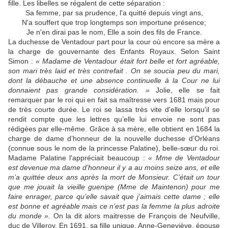
fille.
Les libelles se régalent de cette séparation :
Sa femme, par sa prudence, l'a quitté depuis vingt ans,
N'a souffert que trop longtemps son importune présence;
Je n'en dirai pas le nom, Elle a soin des fils de France.
La duchesse de Ventadour part pour la cour où encore sa mère a
la charge de gouvernante des Enfants Royaux.
Selon Saint
Simon :
« Madame de Ventadour était fort belle et fort agréable,
son mari très laid et très contrefait . On se soucia peu du mari,
dont la débauche et une absence continuelle à la Cour ne lui
donnaient pas grande considération. »
Jolie, elle se fait
remarquer par le roi qui en fait sa maîtresse vers 1681 mais pour
de très courte durée. Le roi se lassa très vite d'elle lorsqu'il se
rendit compte que les lettres qu’elle lui envoie ne sont pas
rédigées par elle-même.
Grâce à sa mère, elle obtient en 1684 la
charge de dame d’honneur de la nouvelle duchesse d’Orléans
(connue sous le nom de la princesse Palatine), belle-sœur du roi.
Madame Palatine l'appréciait beaucoup :
« Mme de Ventadour
est devenue ma dame d’honneur il y a au moins seize ans, et elle
m’a quittée deux ans après la mort de Monsieur. C’était un tour
que me jouait la vieille guenipe (Mme de Maintenon) pour me
faire enrager, parce qu’elle savait que j’aimais cette dame ; elle
est bonne et agréable mais ce n’est pas la femme la plus adroite
du monde ».
On la dit alors maitresse de François de Neufville,
duc de Villeroy.
En 1691, sa fille unique, Anne-Geneviève, épouse