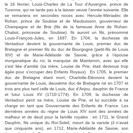
le 16 février, Louis-Charles de La Tour d’Auvergne, prince de
Turenne, qui ne tarde pas à la laisser veuve l’année suivante. Elle
se remariera en secondes noces avec Hercule-Mériadec de
Rohan, prince de Soubise et de Maubuisson, gouverneur de
Champagne et de Brie (fils de la fameuse Anne de Rohan-
Chabot, princesse de Soubise). Ils auront un fils, prénommé
Louis-François-Jules, en 1697. En 1704, la duchesse de
Ventadour devient la gouvernante de Louis, premier duc de
Bretagne et premier fils du duc de Bourgogne (petit-fils de Louis
XIV) et de Marie-Adélaïde de Savoie, grâce à l’épouse
morganatique du roi, la marquise de Maintenon, avec qui elle
s’est liée d’amitié (sa mère, Louise de Prie, était devenue trop
âgée pour s’occuper des Enfants Royaux). En 1705, le premier
duc de Bretagne étant mort, Charlotte-Eléonore devient la
gouvernante de Louis, deuxième duc de Bretagne né en 1707 et
trois ans plus tard celle de Louis, duc d’Anjou, dauphin de France
et futur Louis XV (1710-1774). En 1709, la duchesse de
Ventadour perd sa mère, Louise de Prie, et lui succède à sa
charge en tant que Gouvernante des Enfants de France. Les
dernières années du règne de Louis XIV sont des années de
malheur et de deuil pour la famille royales : en 1711, le Grand
Dauphin, fils unique du Roi-Soleil, meurt de la variole (il n’avait
que cinquante ans), en 1712, Marie-Adélaïde de Savoie, son