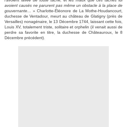
l'avoient lavée de toute tache, et les maux que ces taches lui
avoient causés ne parurent pas même un obstacle à la place de
gouvernante…
» Charlotte-Éléonore de La Mothe-Houdancourt,
duchesse de Ventadour, meurt au château de Glatigny (près de
Versailles) nonagénaire, le 13 Décembre 1744, laissant cette fois,
Louis XV, totalement triste, solitaire et orphelin (il venait aussi de
perdre sa favorite en titre, la duchesse de Châteauroux, le 8
Décembre précédent).