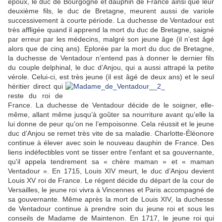
époux, le duc de Bourgogne et dauphin de France ainsi que leur
deuxième fils, le duc de Bretagne, meurent aussi de variole
successivement à courte période. La duchesse de Ventadour est
très affligée quand il apprend la mort du duc de Bretagne, saigné
par erreur par les médecins, malgré son jeune âge (il n’est âgé
alors que de cinq ans). Eplorée par la mort du duc de Bretagne,
la duchesse de Ventadour n’entend pas à donner le dernier fils
du couple delphinal, le duc d’Anjou, qui a aussi attrapé la petite
vérole. Celui-ci, est très jeune (il est âgé de deux ans) et
le seul
héritier direct qui
reste du roi de
France. La duchesse de Ventadour décide de le soigner, elle-
même, allant même jusqu’à goûter sa nourriture avant qu’elle la
lui donne de peur qu’on ne l’empoisonne. Cela réussit et le jeune
duc d’Anjou se remet très vite de sa maladie. Charlotte-Éléonore
continue à élever avec soin le nouveau dauphin de France. Des
liens indéfectibles vont se tisser entre l'enfant et sa gouvernante,
qu'il appela tendrement sa
«
chère maman
»
et « maman
Ventadour ». En 1715, Louis XIV meurt, le duc d’Anjou devient
Louis XV roi de France. Le régent décide du départ de la cour de
Versailles, le jeune roi vivra à Vincennes et Paris accompagné de
sa gouvernante. Même après la mort de Louis XIV, la duchesse
de Ventadour continue à prendre soin du jeune roi et sous les
conseils de Madame de Maintenon. En 1717, le jeune roi qui