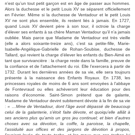
n’est qu’un tout petit garçon est en âge de passer aux hommes.
Alors la duchesse et le petit Louis XV se séparent officiellement
en Février. Même si la duchesse de Ventadour et le petit Louis
XV ne sont plus ensemble, ils restent liés à jamais. En 1727,
quand Louis XV devient père à son tour, il octroie la charge
d’élever ses enfants à sa chère Maman Ventadour qu’il n’a jamais
oubliée. Mais parce que Madame de Ventadour est très vieille
(elle a alors soixante-treize ans), c’est sa petite-fille, Marie-
Isabelle-Angélique-Gabrielle de Rohan-Soubise, duchesse de
Tallard, qui revient la charge d’élever les enfants du Bien-Aimé en
tant que survivancière : la charge reste dans la famille, preuve de
la confiance et de l'attachement du roi. Elle l’exercera à partir de
1732. Durant les dernières années de sa vie, elle sera toujours
présente à la naissance des Enfants Royaux. En 1738, les
princesses royales de moins de 6 ans sont envoyées à l'abbaye
de Fontevraud ou elles achèveront leur éducation pour des
raisons d'économie. Saint-Simon prétend que de galante,
Madame de Ventadour devint subitement dévote à la fin de sa vie
:
« …Mme de Ventadour, dont l'âge avoit dépassé de beaucoup
celui de la galanterie, s'étoit faite dévote, et quoiqu'elle alliât à
ses anciens plus qu'amis un gros jeu continuel; et bien d'autres
choses avec sa dévotion, la coiffe, la paroisse, la chapelle,
l'assiduité aux offices et des jargons de dévotion à propos,