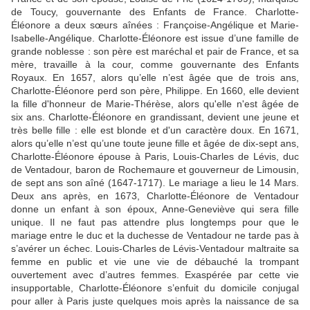
de Toucy, gouvernante des Enfants de France. Charlotte-
Éléonore a deux sœurs aînées : Françoise-Angélique et Marie-
Isabelle-Angélique. Charlotte-Éléonore est issue d’une famille de
grande noblesse : son père est maréchal et pair de France, et sa
mère, travaille à la cour, comme gouvernante des Enfants
Royaux. En 1657, alors qu’elle n’est âgée que de trois ans,
Charlotte-Éléonore perd son père, Philippe. E
n 1660,
elle devient
la fille d'honneur de Marie-Thérèse,
alors qu'elle n'est âgée de
six ans. Charlotte-Éléonore en grandissant, devient une jeune et
très belle fille : elle est blonde et d'un
caractère
doux. En 1671,
alors qu’elle n’est qu’une toute jeune fille et âgée de dix-sept ans,
Charlotte-Éléonore épouse à Paris, Louis-Charles de Lévis, duc
de Ventadour, baron de Rochemaure et gouverneur de Limousin,
de sept ans son aîné (1647-1717). Le mariage a lieu le 14 Mars.
Deux ans après, en 1673, Charlotte-Éléonore de Ventadour
donne
un enfant
à son époux, Anne-Geneviève
qui sera fille
unique
. Il ne faut pas attendre plus longtemps pour que le
mariage entre le duc et la duchesse de Ventadour ne tarde pas à
s’avérer un échec. Louis-Charles de Lévis-Ventadour maltraite sa
femme en public et vie une vie de débauché la trompant
ouvertement avec d’autres femmes. Exaspérée par cette vie
insupportable, Charlotte-Éléonore s’enfuit du domicile conjugal
pour aller à Paris juste quelques mois après la naissance de sa