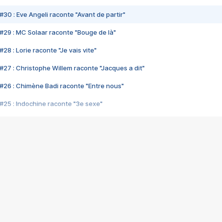
#30 : Eve Angeli raconte "Avant de partir"
#29 : MC Solaar raconte "Bouge de là"
28 : Lorie raconte "Je vais vite"
#27 : Christophe Willem raconte "Jacques a dit"
#26 : Chimène Badi raconte "Entre nous"
#25 : Indochine raconte "3e sexe"
#24 : Zaho raconte "C'est chelou"
#23 : Patrick Bruel raconte "Au café des délices"
#22 : Kyo raconte "Le chemin"
#21 : Nolwenn Leroy raconte "Cassé"
#20 : Patrick Hernandez raconte "Born to be alive"
#19 : Lorie raconte "Près de moi"