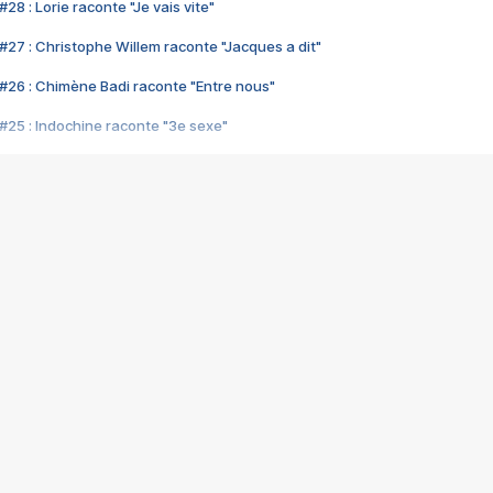
28 : Lorie raconte "Je vais vite"
#27 : Christophe Willem raconte "Jacques a dit"
#26 : Chimène Badi raconte "Entre nous"
#25 : Indochine raconte "3e sexe"
#24 : Zaho raconte "C'est chelou"
#23 : Patrick Bruel raconte "Au café des délices"
#22 : Kyo raconte "Le chemin"
#21 : Nolwenn Leroy raconte "Cassé"
#20 : Patrick Hernandez raconte "Born to be alive"
#19 : Lorie raconte "Près de moi"
#18 : Michael Jones raconte "A nos actes manqués" (avec Jean-Jacque
#17 : Khaled raconte "Aïcha"
#16 : Corneille raconte "Parce qu'on vient de loin"